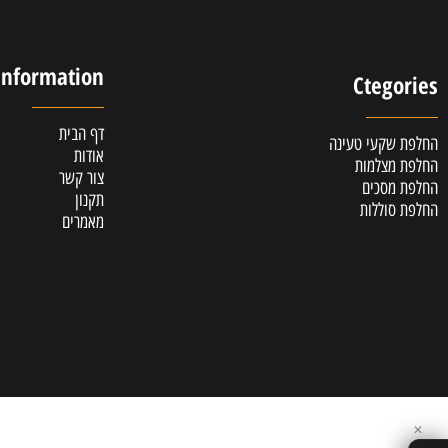
לקוחות מרוצים
אלופ
Information
Cteg
דף הבית
קעי טעינה
אודות
צלמות
צור קשר
סכים
תקנון
וללות
מאמרים