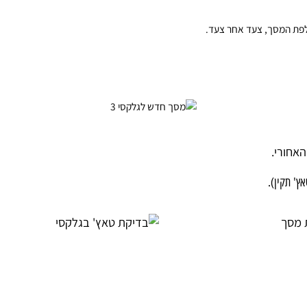
י.
ן).