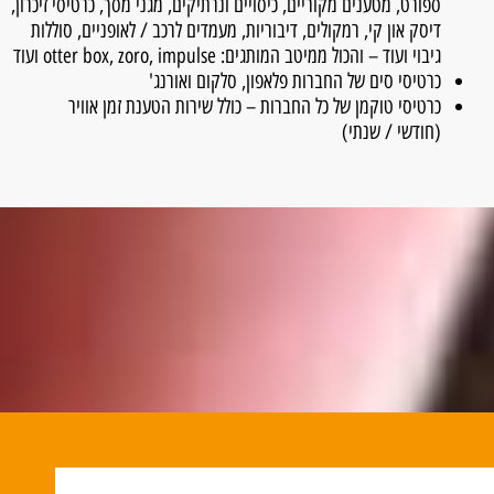
ספורט, מטענים מקוריים, כיסויים ונרתיקים, מגני מסך, כרטיסי זיכרון,
דיסק און קי, רמקולים, דיבוריות, מעמדים לרכב / לאופניים, סוללות
גיבוי ועוד – והכול ממיטב המותגים: otter box, zoro, impulse ועוד
כרטיסי סים של החברות פלאפון, סלקום ואורנג'
כרטיסי טוקמן של כל החברות – כולל שירות הטענת זמן אוויר
(חודשי / שנתי)