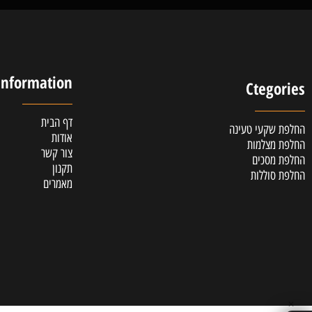
לקוחות מרוצים
אלופ
Information
Cteg
דף הבית
קעי טעינה
אודות
צלמות
צור קשר
סכים
תקנון
וללות
מאמרים