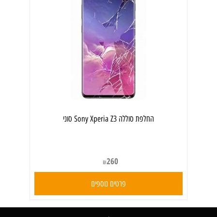
‏החלפת סוללה Sony Xperia Z3 סוני
260
₪