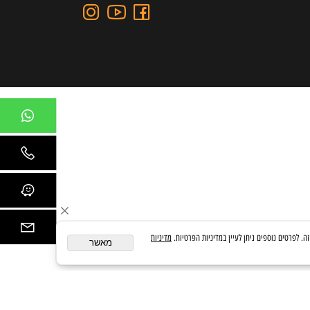
כתובת: כצנלסון 109, גבעתיים