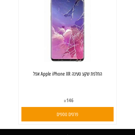
‏החלפת שקע טעינה Apple iPhone XR אפל
146
₪