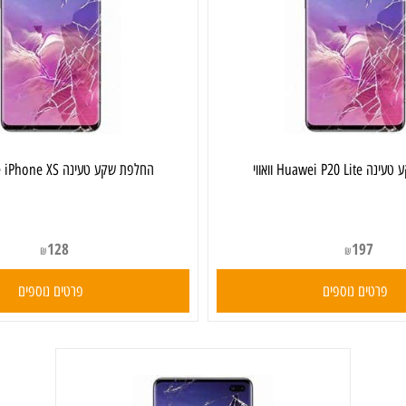
אווי
‏החלפת שקע טעינה Apple iPhone XS אפל
128
197
₪
₪
ים נוספים
פרטים נוספים