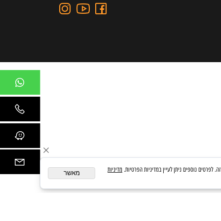
כתובת: כצנלסון 109, גבעתיים