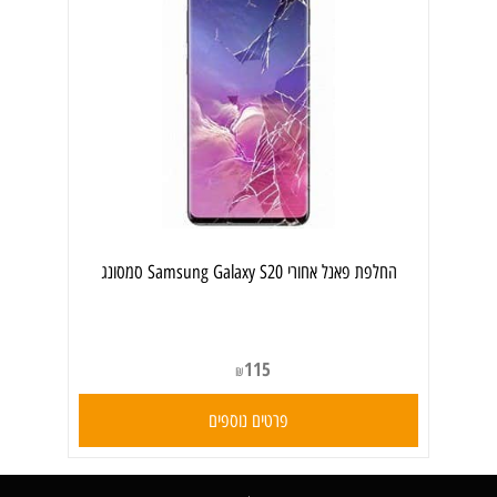
‏החלפת פאנל אחורי Samsung Galaxy S20 סמסונג
115
₪