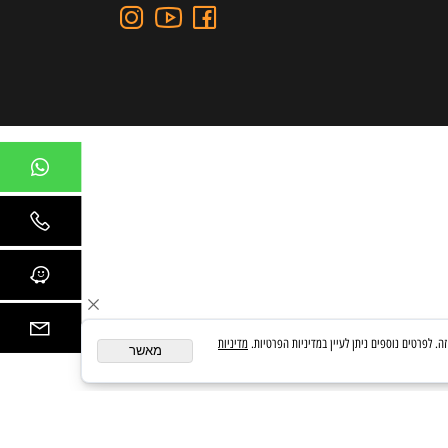
כתובת: כצנלסון 109, גבעתיים