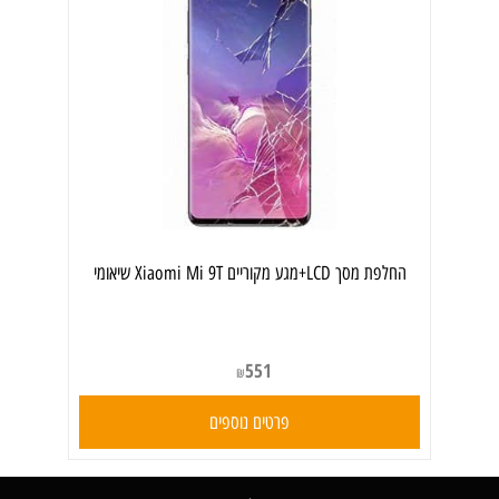
החלפת מסך LCD+מגע מקוריים Xiaomi Mi 9T שיאומי
551
₪