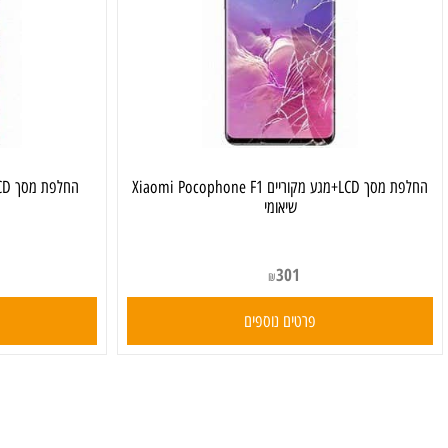
החלפת מסך LCD+מגע מקוריים Xiaomi Pocophone F1
שיאומי
301
₪
פרטים נוספים
פרט