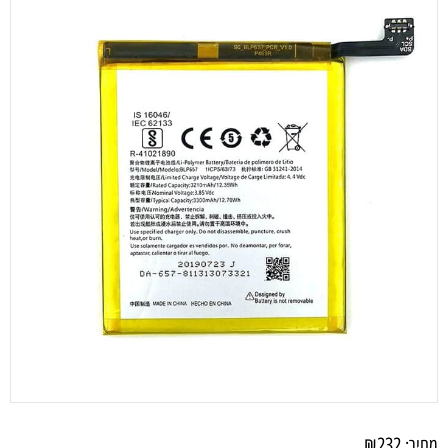
₪
232
מחיר: