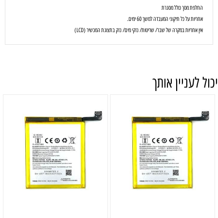
החלפת מסך כולל מסגרת
אחריות על כל תיקוני המעבדה למשך 60 ימים.
אין אחריות במקרה של שבר/ שריטות/ נזקי מים/ נזק בתצוגת המכשיר (LCD)
יכול לעניין אותך