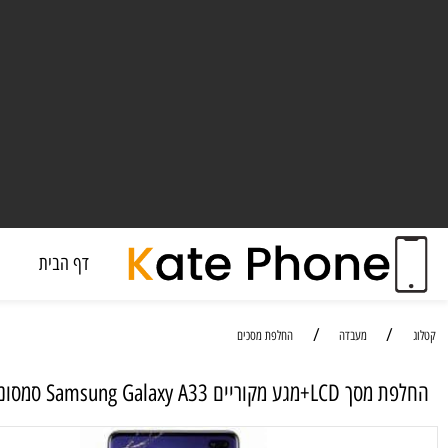
דף הבית
מעבד
/
/
מעבדה
החלפת מסכים
וריים Samsung Galaxy A33 סמסונג