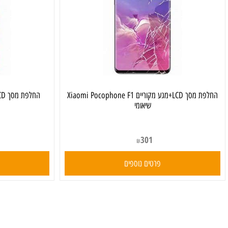
החלפת מסך LCD+מגע מקוריים Xiaomi Pocophone F1
שיאומי
301
₪
פרטים נוספים
פרט