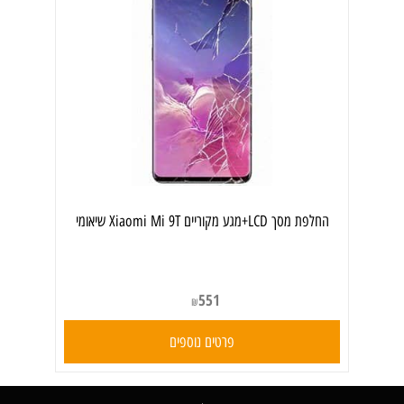
החלפת מסך LCD+מגע מקוריים Xiaomi Mi 9T שיאומי
551
₪