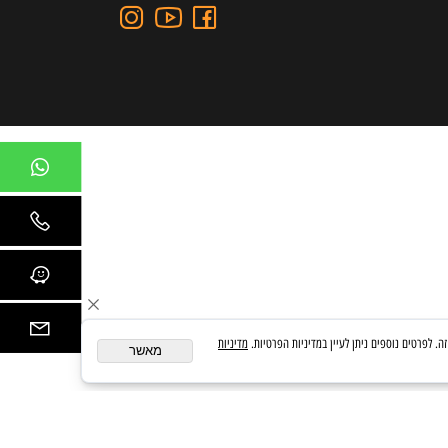
כתובת: כצנלסון 109, גבעתיים