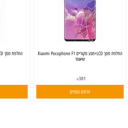
החלפת מסך LCD+מגע מקוריים Xiaomi Pocophone F1
שיאומי
301
₪
פרטים נוספים
פרט