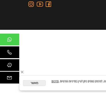
כתובת: כצנלסון 109, גבעתיים