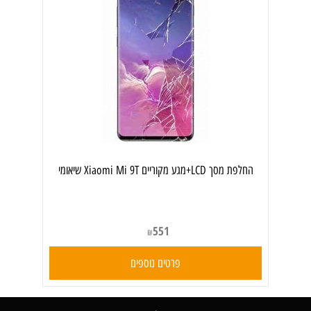
החלפת מסך LCD+מגע מקוריים Xiaomi Mi 9T שיאומי
551
₪