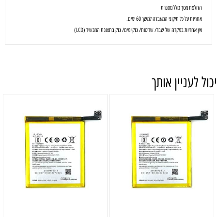
החלפת מסך כולל מסגרת
אחריות על כל תיקוני המעבדה למשך 60 ימים.
אין אחריות במקרה של שבר/ שריטות/ נזקי מים/ נזק בתצוגת המכשיר (LCD)
יכול לעניין אותך