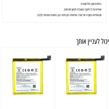
החלפת מסך כולל מסגרת
אחריות על כל תיקוני המעבדה למשך 60 ימים.
אין אחריות במקרה של שבר/ שריטות/ נזקי מים/ נזק בתצוגת המכשיר (LCD)
יכול לעניין אותך