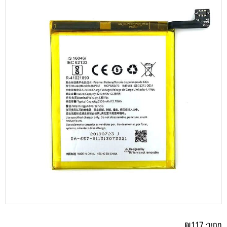
₪
117
מחיר: