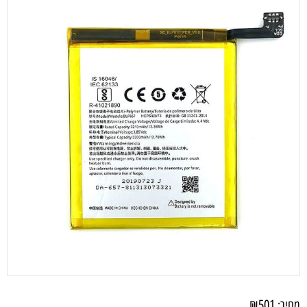
₪
501
מחיר: