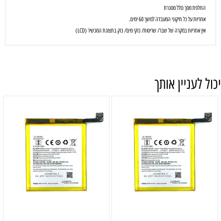
החלפת מסך כולל מסגרת
אחריות על כל תיקוני המעבדה למשך 60 ימים.
אין אחריות במקרה של שבר/ שריטות/ נזקי מים/ נזק בתצוגת המכשיר (LCD)
יכול לעניין אותך