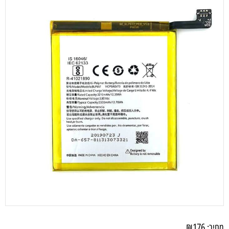
₪
176
מחיר: