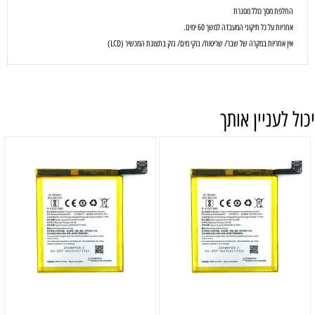
החלפת מסך כולל מסגרת
אחריות על כל תיקוני המעבדה למשך 60 ימים.
אין אחריות במקרה של שבר/ שריטות/ נזקי מים/ נזק בתצוגת המכשיר (LCD)
יכול לעניין אותך