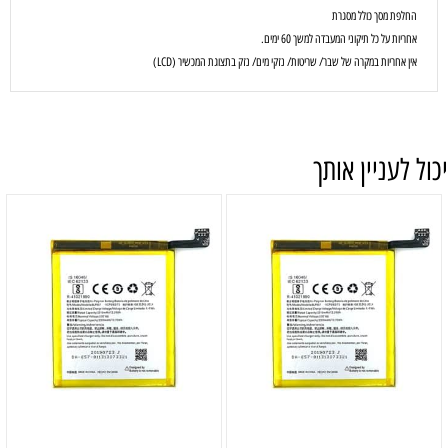
החלפת מסך כולל מסגרת
אחריות על כל תיקוני המעבדה למשך 60 ימים.
אין אחריות במקרה של שבר/ שריטות/ נזקי מים/ נזק בתצוגת המכשיר (LCD)
יכול לעניין אותך