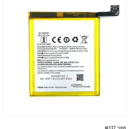
₪
137
מחיר: