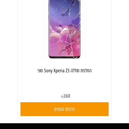
‏החלפת סוללה Sony Xperia Z3 סוני
260
₪