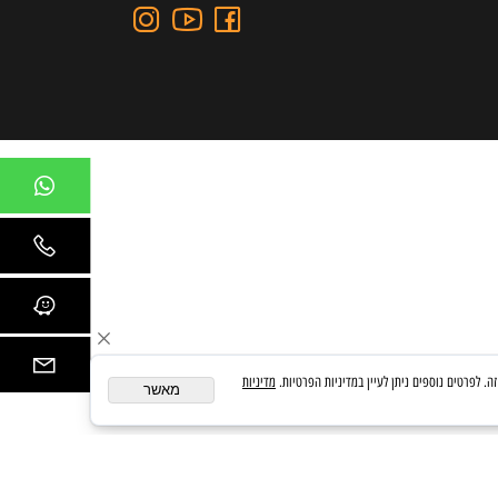
כתובת: כצנלסון 109, גבעתיים