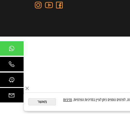
כתובת: כצנלסון 109, גבעתיים