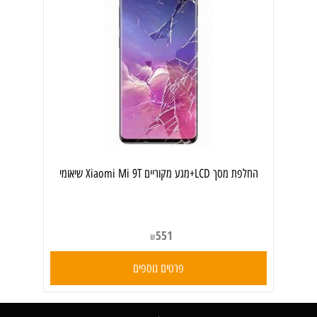
החלפת מסך LCD+מגע מקוריים Xiaomi Mi 9T שיאומי
551
₪