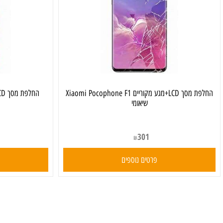
החלפת מסך LCD+מגע מקוריים Xiaomi Pocophone F1
שיאומי
301
₪
פרטים נוספים
פרט