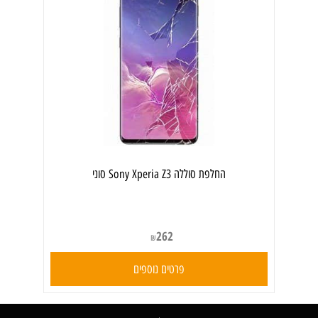
‏החלפת סוללה Sony Xperia Z3 סוני
262
₪