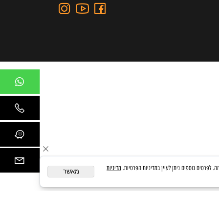
כתובת: כצנלסון 109, גבעתיים