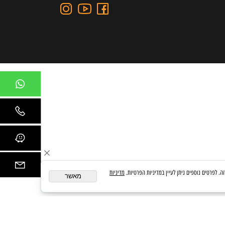
כתובת: כצנלסון 109, גבעתיים