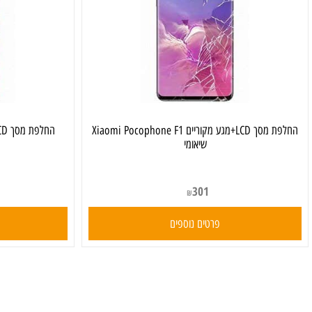
החלפת מסך LCD+מגע מקוריים Xiaomi Pocophone F1
שיאומי
301
₪
פרטים נוספים
פרט