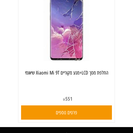
החלפת מסך LCD+מגע מקוריים Xiaomi Mi 9T שיאומי
551
₪