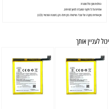
החלפת מסך כולל מסגרת
אחריות על כל תיקוני המעבדה למשך 60 ימים.
אין אחריות במקרה של שבר/ שריטות/ נזקי מים/ נזק בתצוגת המכשיר (LCD)
יכול לעניין אותך