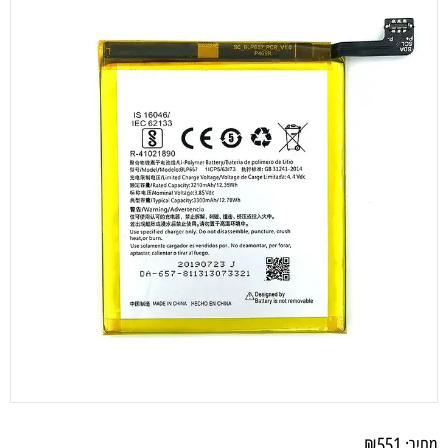
₪
551
מחיר: