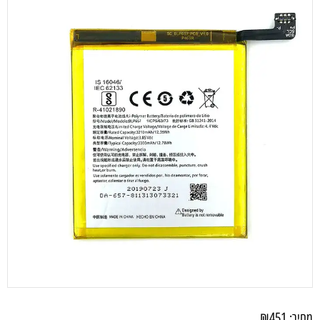
₪
451
מחיר: