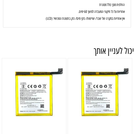
החלפת מסך כולל מסגרת
אחריות על כל תיקוני המעבדה למשך 60 ימים.
אין אחריות במקרה של שבר/ שריטות/ נזקי מים/ נזק בתצוגת המכשיר (LCD)
יכול לעניין אותך