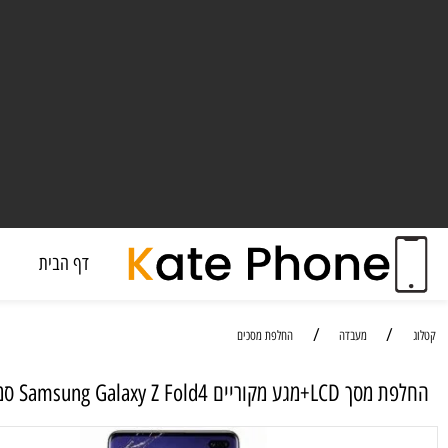
דף הבית
מעבד
/
/
מעבדה
החלפת מסכים
יים Samsung Galaxy Z Fold4 סמסונג