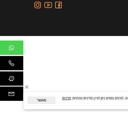
כתובת: כצנלסון 109, גבעתיים