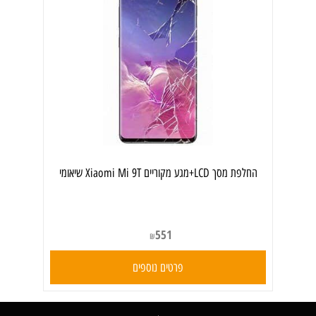
החלפת מסך LCD+מגע מקוריים Xiaomi Mi 9T שיאומי
551
₪