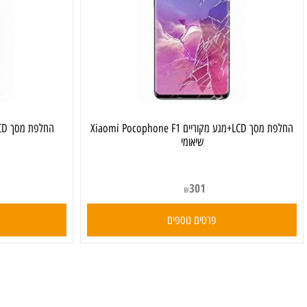
החלפת מסך LCD+מגע מקוריים Xiaomi Pocophone F1
שיאומי
301
₪
פרטים נוספים
פרט