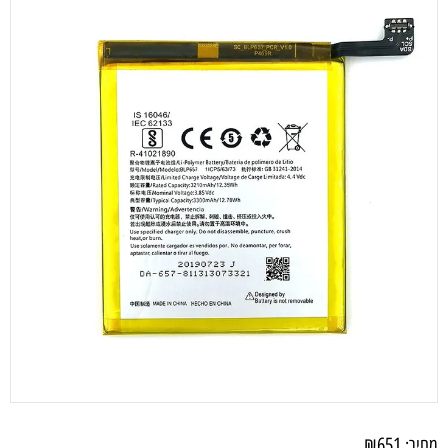
₪
651
מחיר: