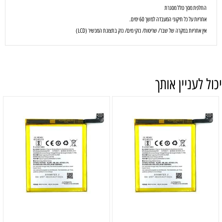
החלפת מסך כולל מסגרת
אחריות על כל תיקוני המעבדה למשך 60 ימים.
אין אחריות במקרה של שבר/ שריטות/ נזקי מים/ נזק בתצוגת המכשיר (LCD)
יכול לעניין אותך