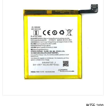
₪
156
מחיר: