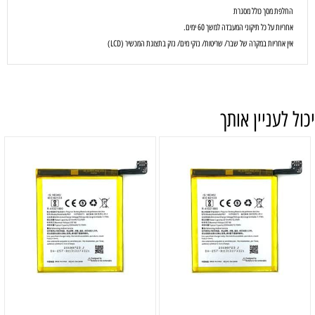
החלפת מסך כולל מסגרת
אחריות על כל תיקוני המעבדה למשך 60 ימים.
אין אחריות במקרה של שבר/ שריטות/ נזקי מים/ נזק בתצוגת המכשיר (LCD)
יכול לעניין אותך