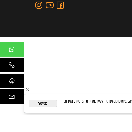
כתובת: כצנלסון 109, גבעתיים