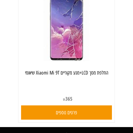
החלפת מסך LCD+מגע מקוריים Xiaomi Mi 9T שיאומי
365
₪