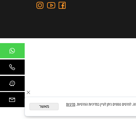
כתובת: כצנלסון 109, גבעתיים