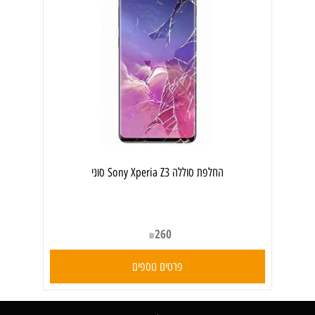
‏החלפת סוללה Sony Xperia Z3 סוני
260
₪