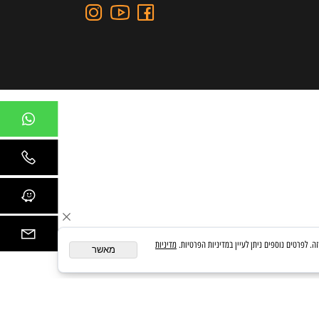
כתובת: כצנלסון 109, גבעתיים