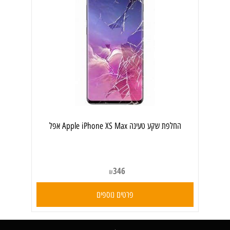
‏החלפת שקע טעינה Apple iPhone XS Max אפל
346
₪