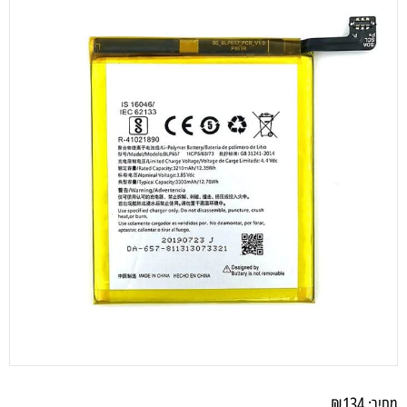
₪
134
מחיר: