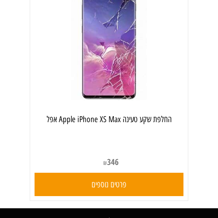
‏החלפת שקע טעינה Apple iPhone XS Max אפל
346
₪