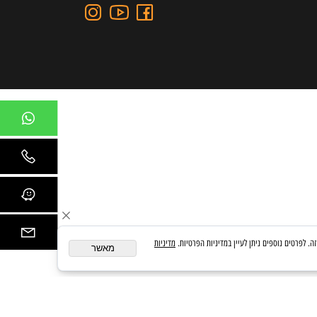
כתובת: כצנלסון 109, גבעתיים