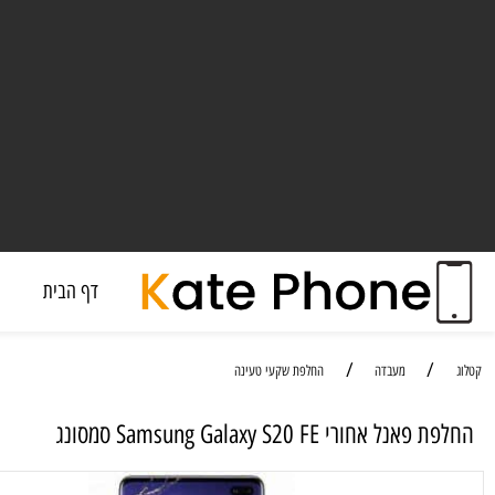
דף הבית
מעבד
/
/
מעבדה
החלפת שקעי טעינה
אחורי Samsung Galaxy S20 FE סמסונג