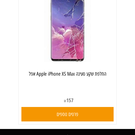
‏החלפת שקע טעינה Apple iPhone XS Max אפל
157
₪