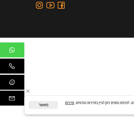
כתובת: כצנלסון 109, גבעתיים